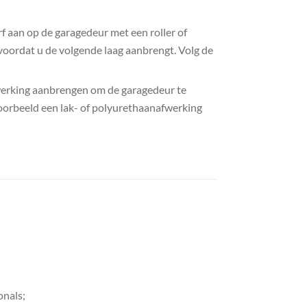
rf aan op de garagedeur met een roller of
 voordat u de volgende laag aanbrengt. Volg de
fwerking aanbrengen om de garagedeur te
oorbeeld een lak- of polyurethaanafwerking
onals;