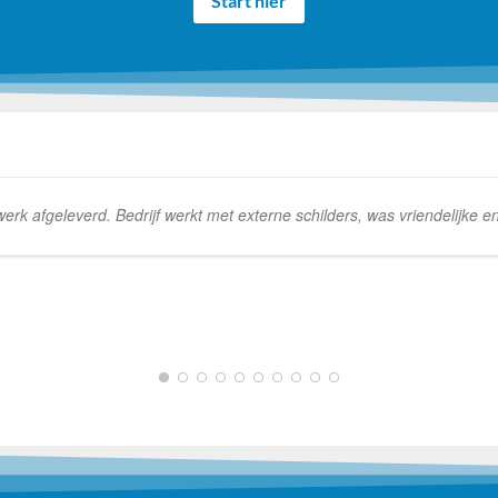
Start hier
k afgeleverd. Bedrijf werkt met externe schilders, was vriendelijke e
1
2
3
4
5
6
7
8
9
10