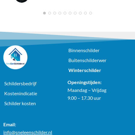
1
2
3
4
5
6
7
8
9
10
Binnenschilder
Buitenschilderwer
Winterschilder
Openingstijden:
Schildersbedrijf
Maandag – Vrijdag
Kostenindicatie
9.00 – 17.30 uur
Schilder kosten
Email:
info@sneleenschilder.nl