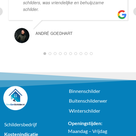
schilders, was vriendelijke en behulpzame
schilder.
ANDRÉ GOEDHART
1
2
3
4
5
6
7
8
9
10
Binnenschilder
Buitenschilderwer
Winterschilder
Openingstijden:
Schildersbedrijf
Maandag – Vrijdag
Kostenindicatie