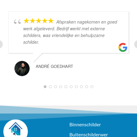
Afspraken nagekomen en goed
werk afgeleverd. Bedrijf werkt met externe
schilders, was vriendelijke en behulpzame
schilder.
ANDRÉ GOEDHART
1
2
3
4
5
6
7
8
9
10
Binnenschilder
Buitenschilderwer