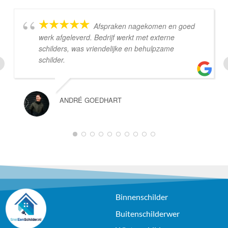
Afspraken nagekomen en goed
werk afgeleverd. Bedrijf werkt met externe
schilders, was vriendelijke en behulpzame
schilder.
ANDRÉ GOEDHART
1
2
3
4
5
6
7
8
9
10
Binnenschilder
Buitenschilderwer