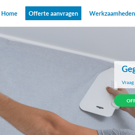
Home
Offerte aanvragen
Werkzaamheden 
Geg
Vraag 
OF